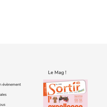
Le Mag !
n évènement
ales
ous