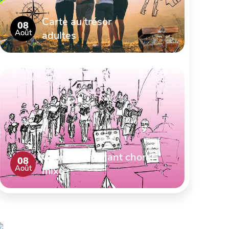
Carte au trésor
08
Août
adultes
Concert de chant choral
08
Août
mixte