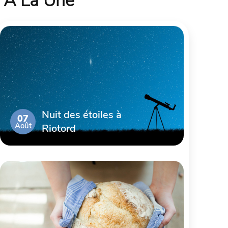
À La Une
Nuit des étoiles à
07
Août
Riotord