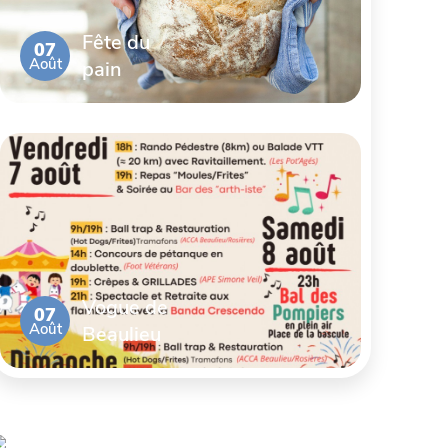
Fête du
07
Août
pain
Vogue de
07
Août
Beaulieu