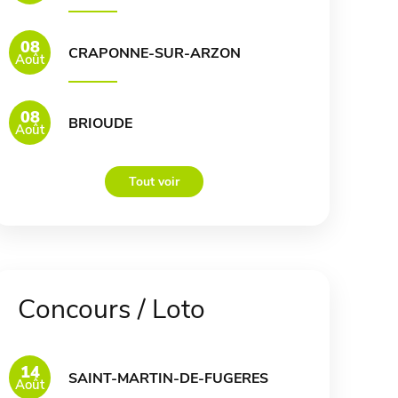
08
CRAPONNE-SUR-ARZON
Août
08
BRIOUDE
Août
Tout voir
Concours / Loto
14
SAINT-MARTIN-DE-FUGERES
Août