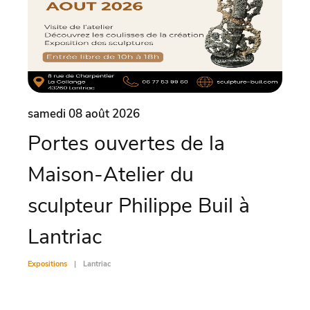
samedi 08 août 2026
same
Portes ouvertes de la
Ex
Maison-Atelier du
Exposit
sculpteur Philippe Buil à
Lantriac
Expositions
Lantriac