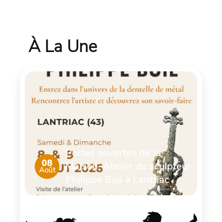
À La Une
Portes ouvertes de la
08
Maison-Atelier du sculpteur
Août
Philippe Buil à Lantriac