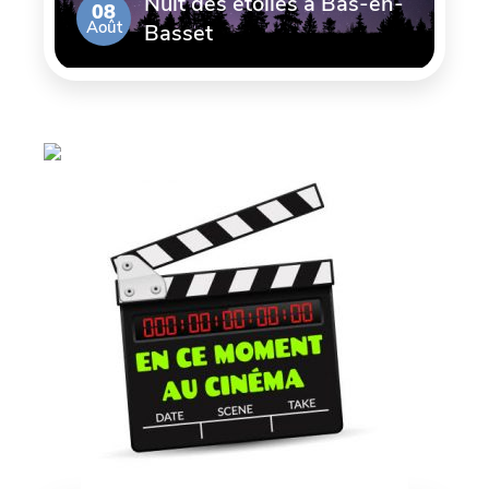
Nuit des étoiles à Bas-en-
08
Août
Basset