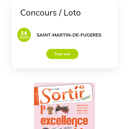
Concours / Loto
14
SAINT-MARTIN-DE-FUGERES
Août
Tout voir