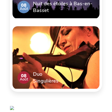
Nuit des étoiles à Bas-en-
08
Août
Basset
Duo
08
Août
Singulières