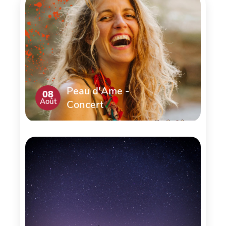
Peau d'Ame -
08
Août
Concert