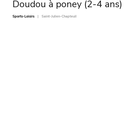
Doudou à poney (2-4 ans)
L’
Sports-Loisirs
Saint-Julien-Chapteuil
Sports-L