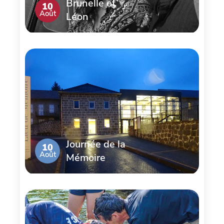
Brunelle et
10
Août
Léon
Journée de la
10
Août
Mémoire