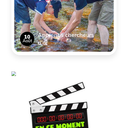
Apprentis chercheurs
10
Août
d'or