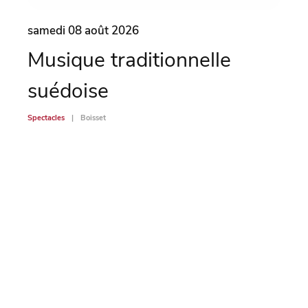
samedi 08 août 2026
same
Musique traditionnelle
Ma
suédoise
Spectac
Spectacles
Boisset