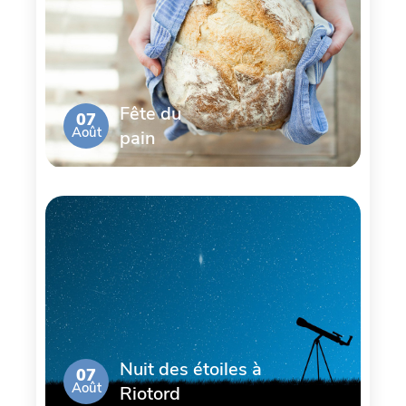
Fête du
07
Août
pain
Nuit des étoiles à
07
Août
Riotord