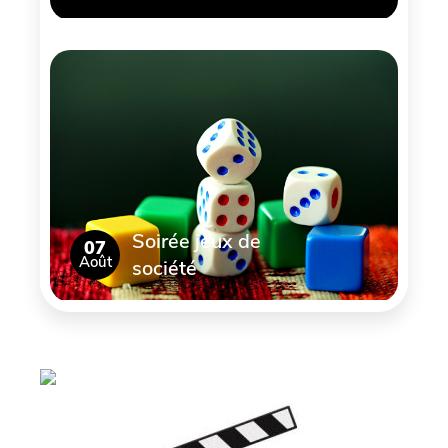
Soirée jeux de
07
Août
société