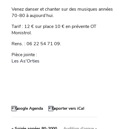
Venez danser et chanter sur des musiques années
70-80 à aujourd’hui.
Tarif : 12 € sur place 10 € en prévente OT
Monistrol.
Rens. : 06 22 54 71 09.
Pièce jointe :
Les As'Orties
+ Google Agenda
+ Exporter vers iCal
«
Soirée années 80-2000
Audition d’orgue
»