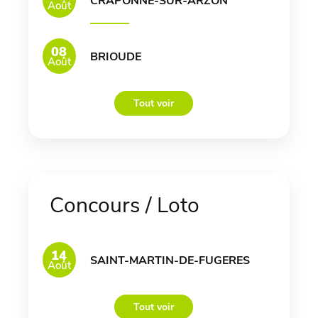
CRAPONNE-SUR-ARZON
Août
08
BRIOUDE
Août
Tout voir
Concours / Loto
14
SAINT-MARTIN-DE-FUGERES
Août
Tout voir