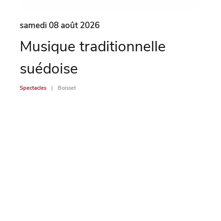
samedi 08 août 2026
same
Musique traditionnelle
Ma
suédoise
Spectac
Spectacles
Boisset