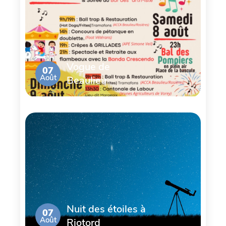
Vogue de
07
Août
Beaulieu
Nuit des étoiles à
07
Août
Riotord