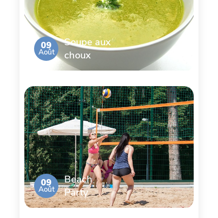
Soupe aux
09
Août
choux
Beach
09
Août
Party