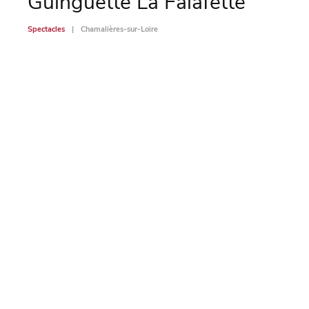
Guinguette La Falafette
Ch
mé
Spectacles
Chamalières-sur-Loire
po
Spectac