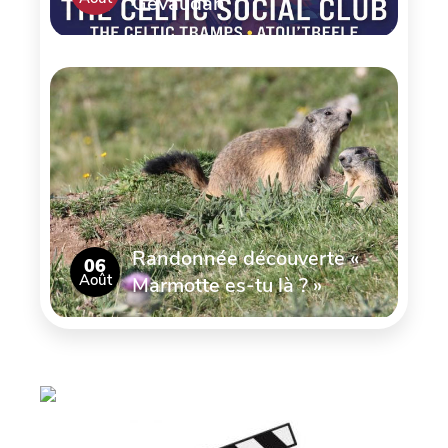
Gévaudan
Randonnée découverte «
06
Août
Marmotte es-tu là ? »