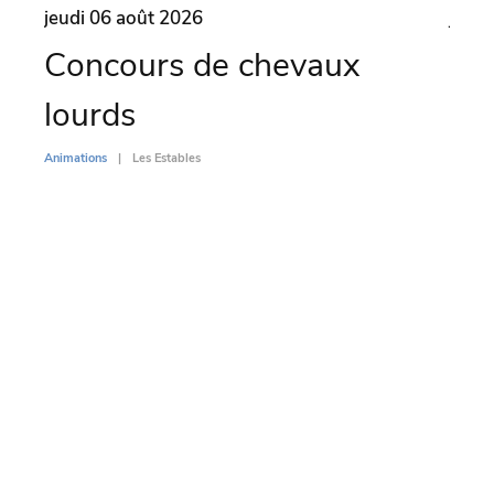
jeudi 06 août 2026
jeudi
Concours de chevaux
Ate
lourds
ven
Animations
Les Estables
Animati