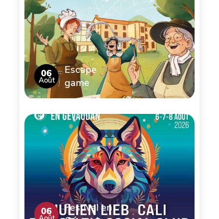
Escape
06
Août
game
Festival en
06
Août