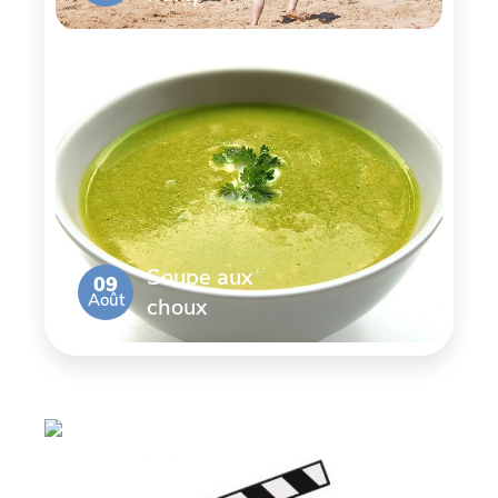
Soupe aux
09
Août
choux