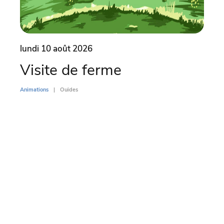
lundi 10 août 2026
lund
Visite de ferme
Vi
Animations
Ouides
Animati