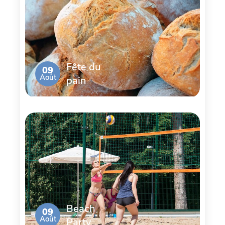
Fête du
09
Août
pain
Beach
09
Août
Party