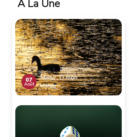
À La Une
Miroir, Ô mon
07
Août
miroir