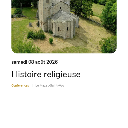
samedi 08 août 2026
same
Histoire religieuse
Od
Conférences
Le Mazet-Saint-Voy
Confére