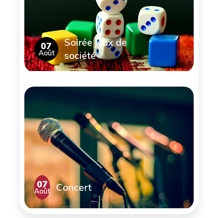
Soirée jeux de
07
Août
société
07
Concert
Août