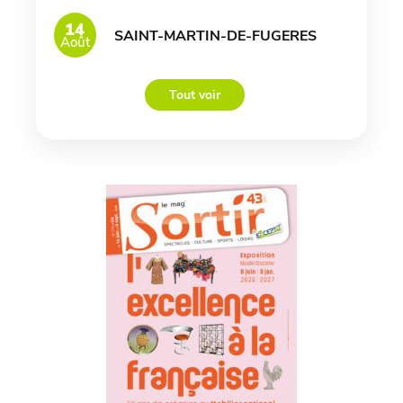
14
SAINT-MARTIN-DE-FUGERES
Août
Tout voir