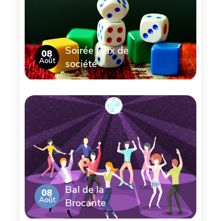
Soirée jeux de
08
Août
société
Bal de la
08
Août
Brocante