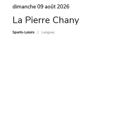
dimanche 09 août 2026
dima
La Pierre Chany
Ate
car
Sports-Loisirs
Langeac
Sports-L