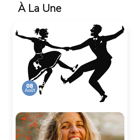
À La Une
Bal de la
08
Août
Brocante