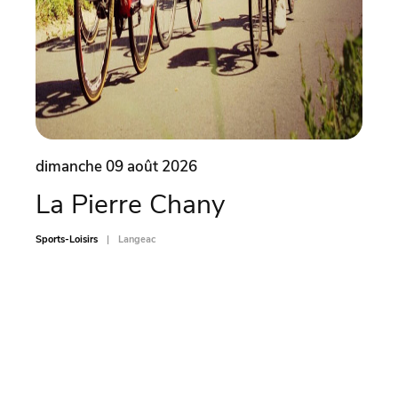
dimanche 09 août 2026
dima
La Pierre Chany
Ate
car
Sports-Loisirs
Langeac
Sports-L