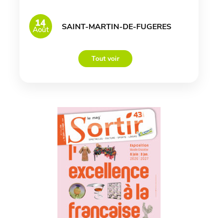
14
SAINT-MARTIN-DE-FUGERES
Août
Tout voir