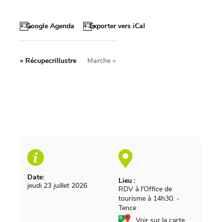
+ Google Agenda
+ Exporter vers iCal
«
Récupecrillustre
Marche
»
Date:
Lieu :
jeudi 23 juillet 2026
RDV à l'Office de
tourisme à 14h30.
-
Tence
Voir sur la carte