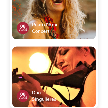
Peau d'Ame -
08
Août
Concert
Duo
08
Août
Singulières