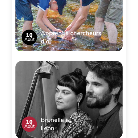
Apprentis chercheurs
10
Août
d'or
Brunelle et
10
Août
Léon