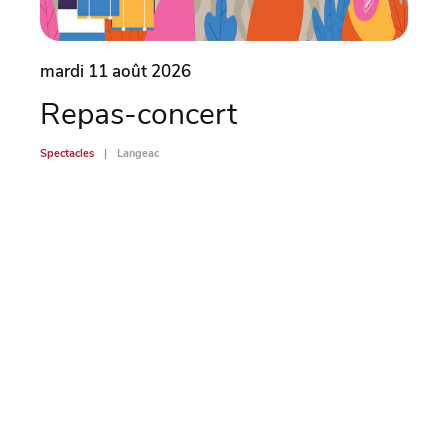
mardi 11 août 2026
mard
Repas-concert
L’
Spectacles
Langeac
Spectac