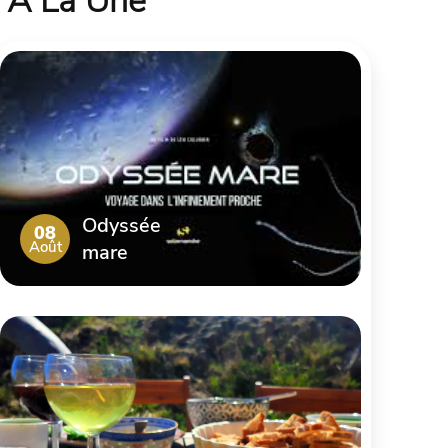
À La Une
Odyssée
08
Août
mare