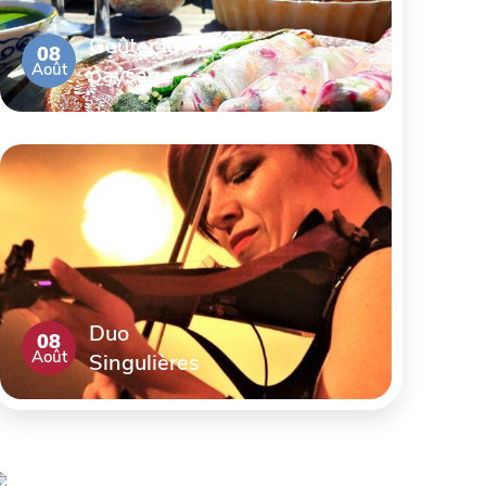
Goûter le
08
Août
paysage
Duo
08
Août
Singulières