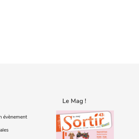
Le Mag !
n évènement
ales