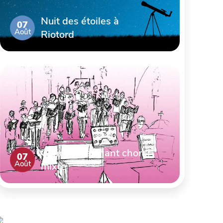
Nuit des étoiles à
07
Août
Riotord
Concert de chant choral
07
Août
mixte