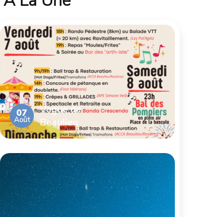
À La Une
Vogue de
07
Août
Beaulieu