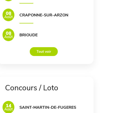
08
CRAPONNE-SUR-ARZON
Août
08
BRIOUDE
Août
Tout voir
Concours / Loto
14
SAINT-MARTIN-DE-FUGERES
Août