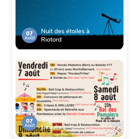
Nuit des étoiles à
07
Août
Riotord
Vogue de
07
Août
Beaulieu