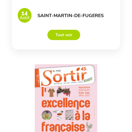
14
SAINT-MARTIN-DE-FUGERES
Août
Tout voir