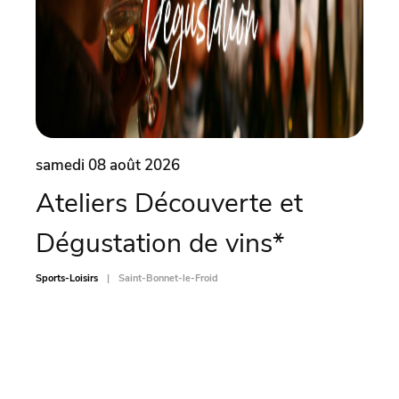
samedi 08 août 2026
same
Ateliers Découverte et
Soi
Dégustation de vins*
Sports-L
Sports-Loisirs
Saint-Bonnet-le-Froid