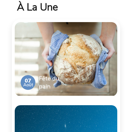
À La Une
Fête du
07
Août
pain