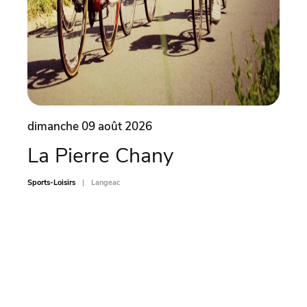
dimanche 09 août 2026
dima
La Pierre Chany
Ate
car
Sports-Loisirs
Langeac
Sports-L