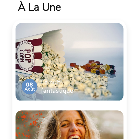
À La Une
La nuit
08
Août
fantastique