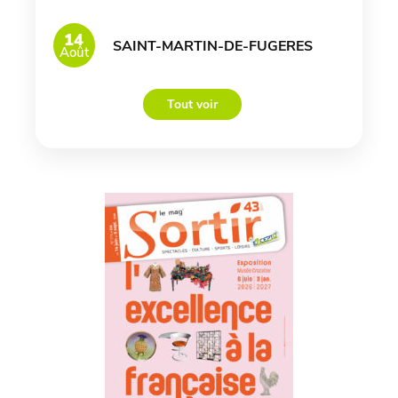
14
SAINT-MARTIN-DE-FUGERES
Août
Tout voir