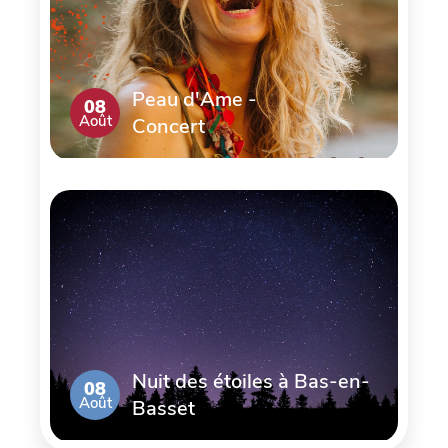
Peau d'Ame -
08
Août
Concert
Nuit des étoiles à Bas-en-
08
Août
Basset