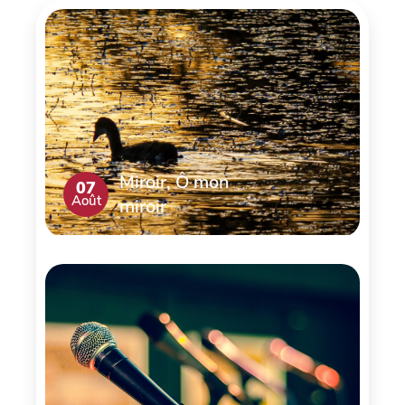
Miroir, Ô mon
07
Août
miroir