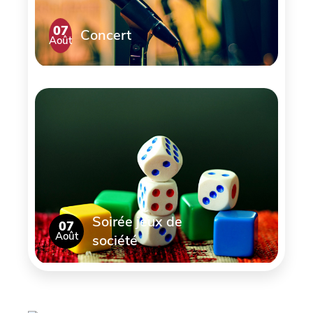
07
Concert
Août
Soirée jeux de
07
Août
société