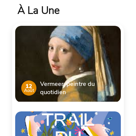
À La Une
Vermeer, peintre du
12
Août
quotidien