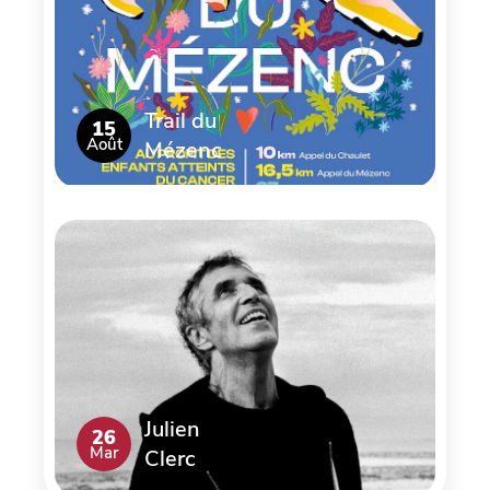
Trail du
15
Août
Mézenc
Julien
26
Mar
Clerc