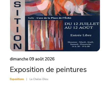
dimanche 09 août 2026
lund
Exposition de peintures
Vis
Expositions
La Chaise-Dieu
Exposit