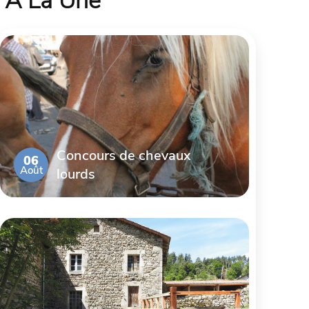
À La Une
Concours de chevaux
06
Août
lourds