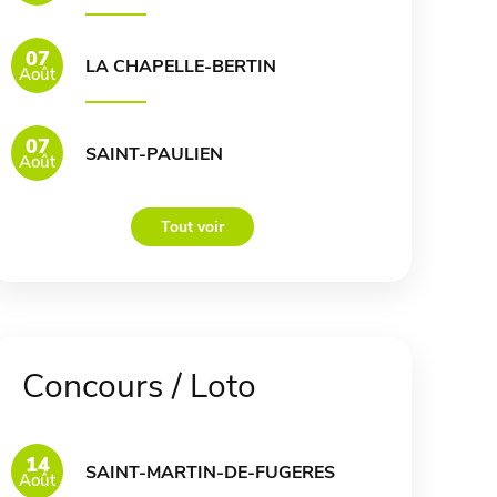
07
LA CHAPELLE-BERTIN
Août
07
SAINT-PAULIEN
Août
Tout voir
Concours / Loto
14
SAINT-MARTIN-DE-FUGERES
Août