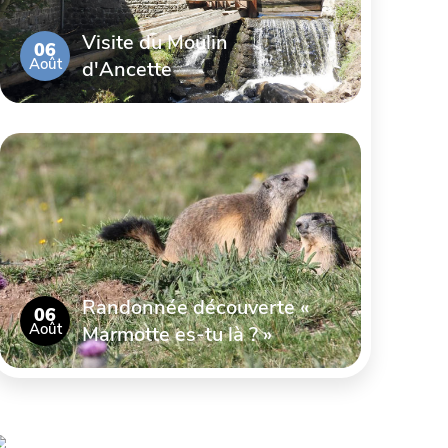
Visite du Moulin
06
Août
d'Ancette
Randonnée découverte «
06
Août
Marmotte es-tu là ? »