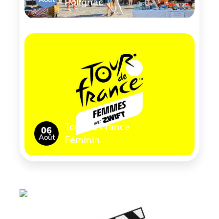
Polignac
Tour de France
06
Août
Féminin