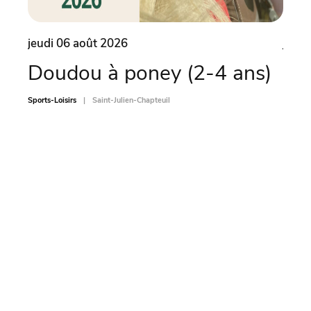
jeudi 06 août 2026
jeudi
Doudou à poney (2-4 ans)
Ate
ven
Sports-Loisirs
Saint-Julien-Chapteuil
Animati