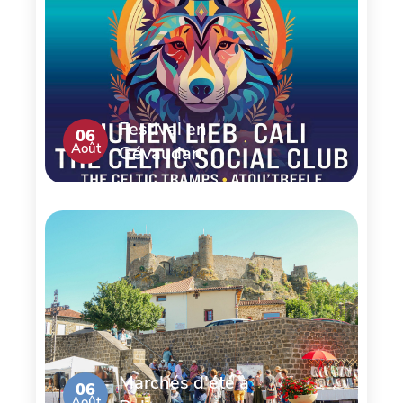
Festival en
06
Août
Gévaudan
Marchés d'été à
06
Août