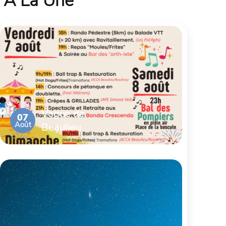
À La Une
Vogue de
07
Août
Beaulieu