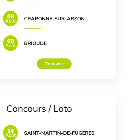
08
CRAPONNE-SUR-ARZON
Août
08
BRIOUDE
Août
Tout voir
Concours / Loto
14
SAINT-MARTIN-DE-FUGERES
Août