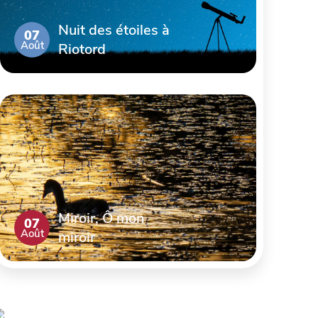
Nuit des étoiles à
07
Août
Riotord
Miroir, Ô mon
07
Août
miroir