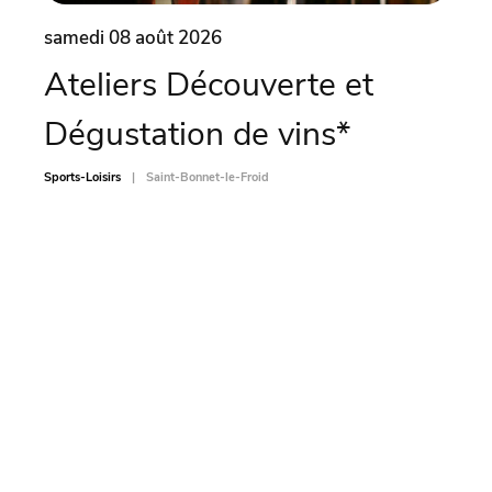
samedi 08 août 2026
same
Ateliers Découverte et
Soi
Dégustation de vins*
Sports-L
Sports-Loisirs
Saint-Bonnet-le-Froid