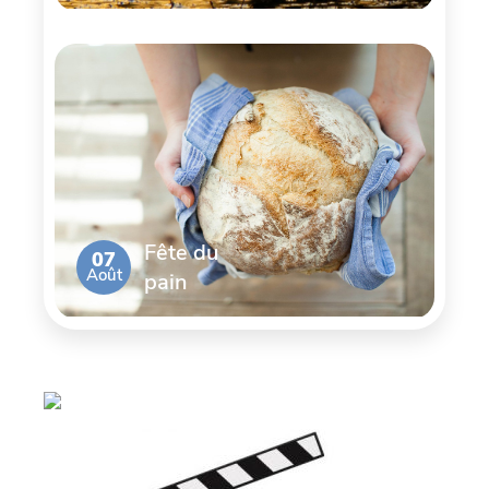
Fête du
07
Août
pain