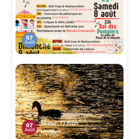
Vogue de
07
Août
Beaulieu
Miroir, Ô mon
07
Août
miroir