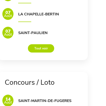
07
LA CHAPELLE-BERTIN
Août
07
SAINT-PAULIEN
Août
Tout voir
Concours / Loto
14
SAINT-MARTIN-DE-FUGERES
Août