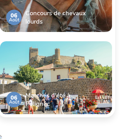
Concours de chevaux
06
Août
lourds
Marchés d'été à
06
Août
Polignac