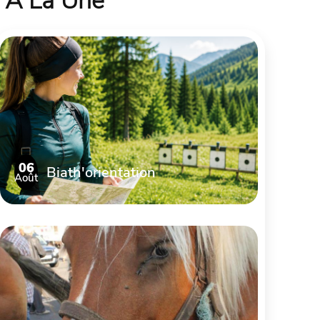
À La Une
06
Biath'orientation
Août