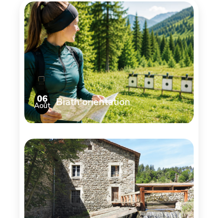
06
Biath'orientation
Août