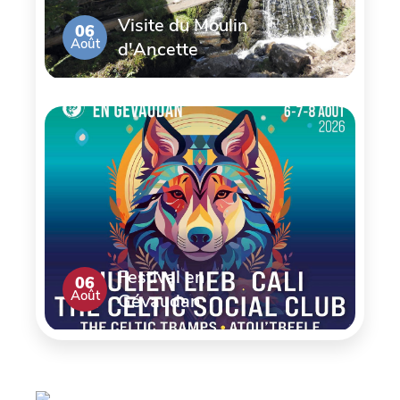
Visite du Moulin
06
Août
d'Ancette
Festival en
06
Août
Gévaudan