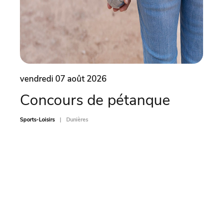
vendredi 07 août 2026
vend
Concours de pétanque
Soi
Sports-Loisirs
Dunières
Sports-L