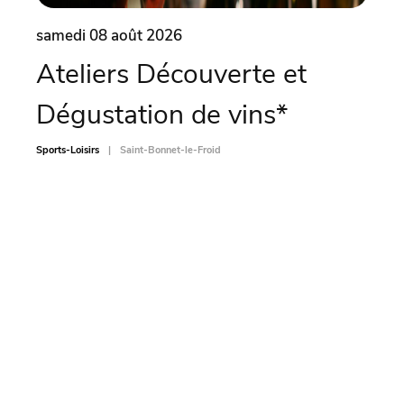
samedi 08 août 2026
same
Ateliers Découverte et
Soi
Dégustation de vins*
Sports-L
Sports-Loisirs
Saint-Bonnet-le-Froid