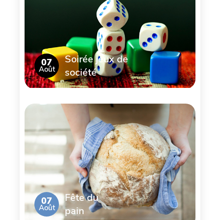
Soirée jeux de
07
Août
société
Fête du
07
Août
pain