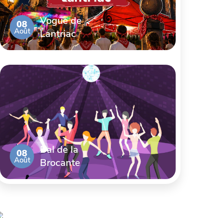
Vogue de
08
Août
Lantriac
Bal de la
08
Août
Brocante