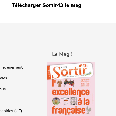
Télécharger Sortir43 le mag
Le Mag !
n évènement
ales
ous
 cookies (UE)