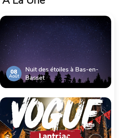
À La Une
Nuit des étoiles à Bas-en-
08
Août
Basset