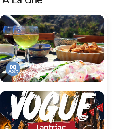
À La Une
Goûter le
08
Août
paysage