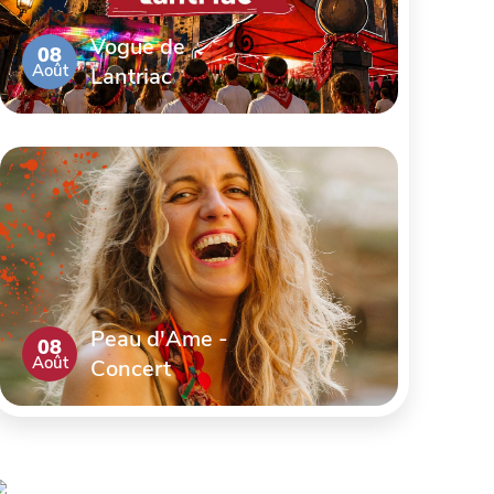
Vogue de
08
Août
Lantriac
Peau d'Ame -
08
Août
Concert