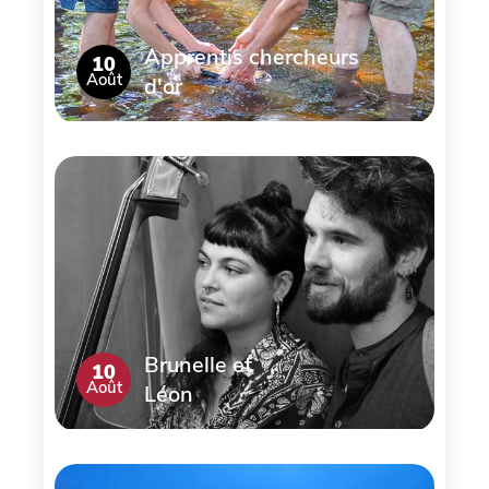
Apprentis chercheurs
10
Août
d'or
Brunelle et
10
Août
Léon