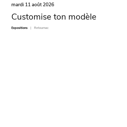
mardi 11 août 2026
mard
Customise ton modèle
San
Expositions
Retournac
Sports-L