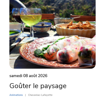
samedi 08 août 2026
dima
Goûter le paysage
Par
l’
Animations
Chavaniac-Lafayette