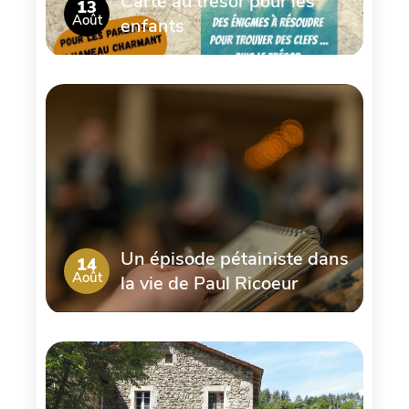
Carte au trésor pour les
13
Août
enfants
Un épisode pétainiste dans
14
Août
la vie de Paul Ricoeur