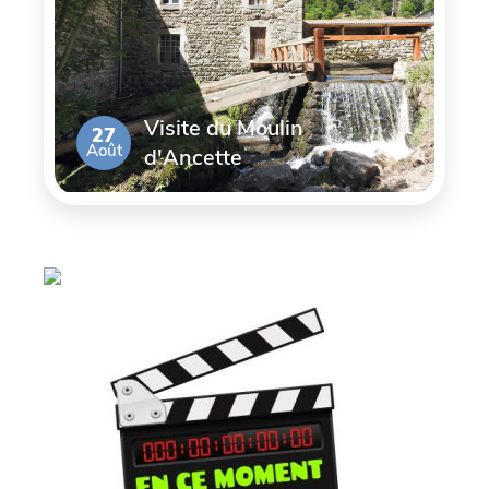
Visite du Moulin
27
Août
d'Ancette