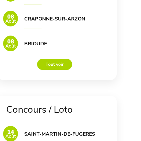
08
CRAPONNE-SUR-ARZON
Août
08
BRIOUDE
Août
Tout voir
Concours / Loto
14
SAINT-MARTIN-DE-FUGERES
Août