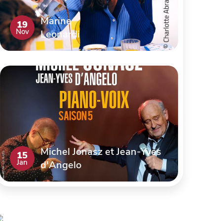
Marine
19
Nov
Leonardi
Michel Jonasz et Jean-Yves
15
Jan
d'Angelo