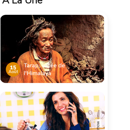
À La Une
Tarap, vallée de
15
Août
l'Himalaya