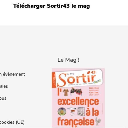
Télécharger Sortir43 le mag
Le Mag !
n évènement
ales
ous
 cookies (UE)